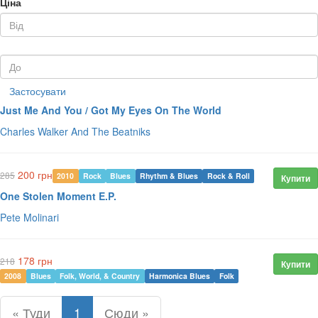
Ціна
Застосувати
Just Me And You / Got My Eyes On The World
Charles Walker And The Beatniks
200 грн
285
2010
Rock
Blues
Rhythm & Blues
Rock & Roll
Купити
One Stolen Moment E.P.
Pete Molinari
178 грн
218
Купити
2008
Blues
Folk, World, & Country
Harmonica Blues
Folk
« Туди
1
Сюди »