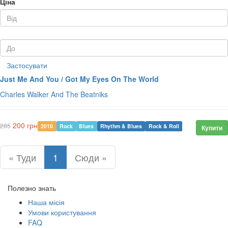
Ціна
Застосувати
Just Me And You / Got My Eyes On The World
Charles Walker And The Beatniks
200 грн
285
2010
Rock
Blues
Rhythm & Blues
Rock & Roll
Купити
« Туди
1
Сюди »
Полезно знать
Наша місія
Умови користування
FAQ