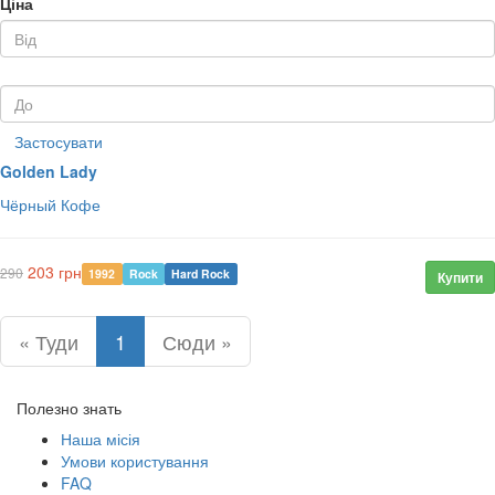
Ціна
Застосувати
Golden Lady
Чёрный Кофе
203 грн
290
1992
Rock
Hard Rock
Купити
« Туди
1
Сюди »
Полезно знать
Наша місія
Умови користування
FAQ