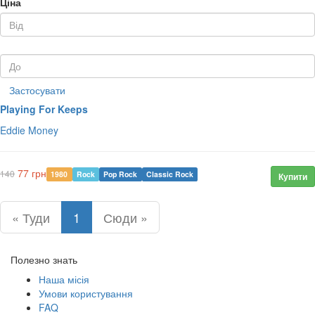
Ціна
Застосувати
Playing For Keeps
Eddie Money
77 грн
140
1980
Rock
Pop Rock
Classic Rock
Купити
« Туди
1
Сюди »
Полезно знать
Наша місія
Умови користування
FAQ