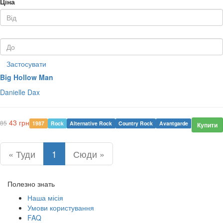
Ціна
Застосувати
Big Hollow Man
Danielle Dax
43 грн
85
1987
Rock
Alternative Rock
Country Rock
Avantgarde
Купити
« Туди
1
Сюди »
Полезно знать
Наша місія
Умови користування
FAQ