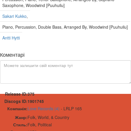
Saxophone, Woodwind [Puuhuilu]
Sakari Kukko
,
Piano, Percussion, Double Bass, Arranged By, Woodwind [Puuhuilu]
Antti Hytti
Коментарі
Release ID:
375
Discogs ID:
1901745
Компанія:
Love Records (4)
-
LRLP 165
Жанр:
Folk, World, & Country
Стиль:
Folk, Political