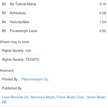
B2
Ne Tulevat Maria
3:15
B3
Kehtolaulu
3:28
B4
Viulunpolska
1:54
B5
Punavangin Laulu
3:52
Штрих-код та інше
Rights Society: ncb
Rights Society: TEOSTO
Компанії
Printed By
Painomestarit Oy
,
Published By
Love Records (4)
,
Semenya Music
,
Frank Music Corp.
,
Sonet Music
AB
,