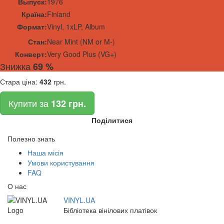
Выпуск:
1976
Країна:
Finland
Формат:
Vinyl
,
1x
LP, Album
Стан:
Near Mint (NM or M-)
Конверт:
Very Good Plus (VG+)
Знижка
69 %
Стара ціна:
432
грн.
Купити за
132 грн.
Поділитися
Полезно знать
Наша місія
Умови користування
FAQ
О нас
VINYL.UA
Бібліотека вінілових платівок