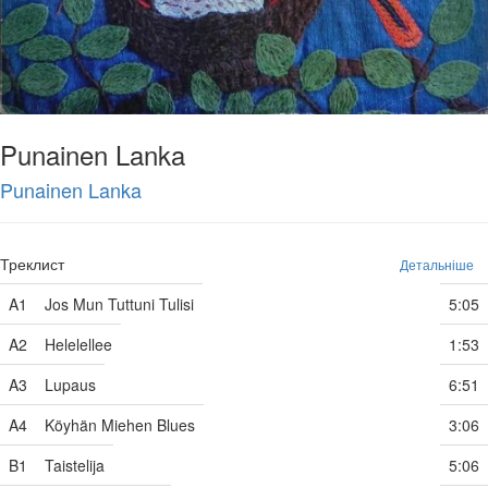
Punainen Lanka
Punainen Lanka
Треклист
Детальніше
A1
Jos Mun Tuttuni Tulisi
5:05
A2
Helelellee
1:53
A3
Lupaus
6:51
A4
Köyhän Miehen Blues
3:06
B1
Taistelija
5:06