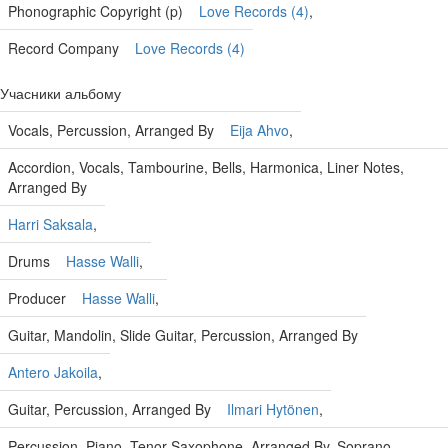
Phonographic Copyright (p)
Love Records (4)
,
Record Company
Love Records (4)
Учасники альбому
Vocals, Percussion, Arranged By
Eija Ahvo
,
Accordion, Vocals, Tambourine, Bells, Harmonica, Liner Notes,
Arranged By
Harri Saksala
,
Drums
Hasse Walli
,
Producer
Hasse Walli
,
Guitar, Mandolin, Slide Guitar, Percussion, Arranged By
Antero Jakoila
,
Guitar, Percussion, Arranged By
Ilmari Hytönen
,
Percussion, Piano, Tenor Saxophone, Arranged By, Soprano