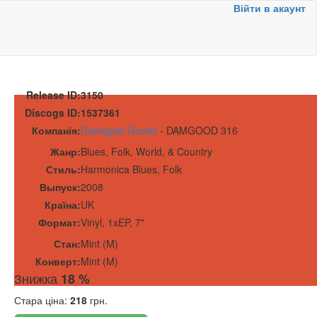
Війти в акаунт
Release ID:
3150
Discogs ID:
1537361
Компанія:
Damaged Goods
-
DAMGOOD 316
Жанр:
Blues, Folk, World, & Country
Стиль:
Harmonica Blues, Folk
Выпуск:
2008
Країна:
UK
Формат:
Vinyl
,
1x
EP, 7"
Стан:
Mint (M)
Конверт:
Mint (M)
Знижка
18 %
Стара ціна:
218
грн.