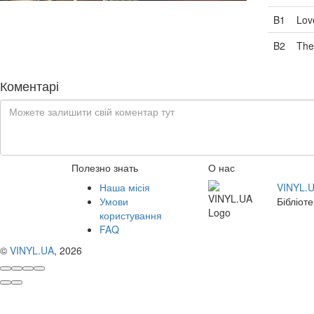
B1
Lov
B2
The
Коментарі
Полезно знать
О нас
Наша місія
VINYL.
Умови
Бібліоте
користування
FAQ
©
VINYL.UA
, 2026