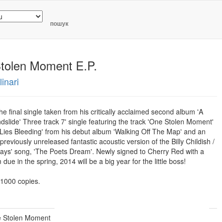
пошук
tolen Moment E.P.
inari
he final single taken from his critically acclaimed second album 'A
ndslide' Three track 7' single featuring the track 'One Stolen Moment'
Lies Bleeding' from his debut album 'Walking Off The Map' and an
previously unreleased fantastic acoustic version of the Billy Childish /
ays' song, 'The Poets Dream'. Newly signed to Cherry Red with a
due in the spring, 2014 will be a big year for the little boss!
 1000 copies.
 Stolen Moment