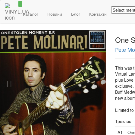
Каталог
Новини
Блог
Контакти
Previous
Next
One S
Pete Mol
This was t
Virtual La
plus Love 
exclusive, 
Buff Medw
new album 
Limited to
Треклист
A1
One