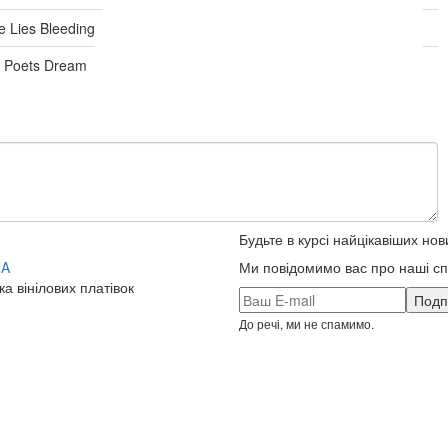
e Lies Bleeding
 Poets Dream
Будьте в курсі найцікавіших нов
UA
Ми повідомимо вас про наші спе
ка вінілових платівок
До речі, ми не спамимо.