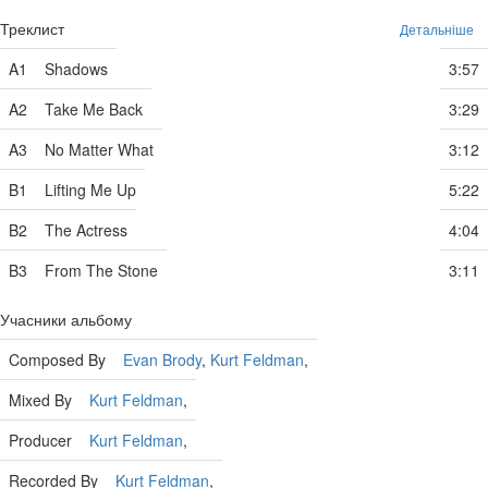
Треклист
Детальніше
A1
Shadows
3:57
A2
Take Me Back
3:29
A3
No Matter What
3:12
B1
Lifting Me Up
5:22
B2
The Actress
4:04
B3
From The Stone
3:11
Учасники альбому
Composed By
Evan Brody
,
Kurt Feldman
,
Mixed By
Kurt Feldman
,
Producer
Kurt Feldman
,
Recorded By
Kurt Feldman
,