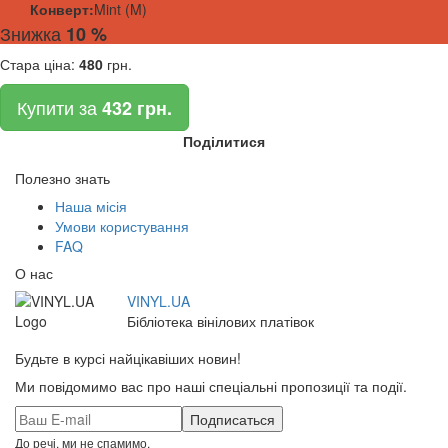
Конверт:
Mint (M)
Знижка
10 %
Стара ціна:
480
грн.
Купити за
432 грн.
Поділитися
Полезно знать
Наша місія
Умови користування
FAQ
О нас
VINYL.UA
Бібліотека вінілових платівок
Будьте в курсі найцікавіших новин!
Ми повідомимо вас про наші спеціальні пропозиції та події.
До речі, ми не спамимо.