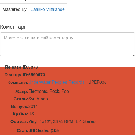
Mastered By
Jaakko Viitalähde
Коментарі
Release ID:
3076
Discogs ID:
6590573
Компанія:
Underwater Peoples Records
-
UPEP006
Жанр:
Electronic, Rock, Pop
Стиль:
Synth-pop
Выпуск:
2014
Країна:
US
Формат:
Vinyl
,
1x
12", 33 ⅓ RPM, EP, Stereo
Стан:
Still Sealed (SS)