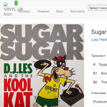
Каталог
Новини
Блог
Контакти
Sugar
Les He
Треклист
A
Sugar
B1
Koo
B2
Thi
Учасники
Producer