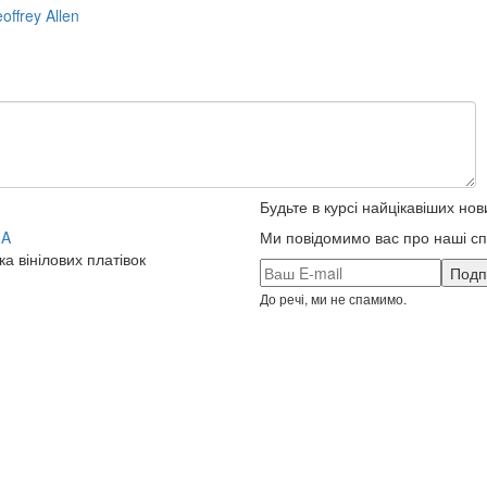
offrey Allen
Будьте в курсі найцікавіших нов
UA
Ми повідомимо вас про наші спе
ка вінілових платівок
До речі, ми не спамимо.