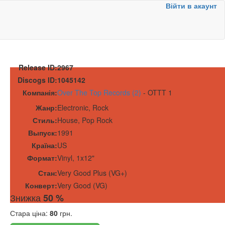
Війти в акаунт
Release ID:
2967
Discogs ID:
1045142
Компанія:
Over The Top Records (2)
-
OTTT 1
Жанр:
Electronic, Rock
Стиль:
House, Pop Rock
Выпуск:
1991
Країна:
US
Формат:
Vinyl
,
1x
12"
Стан:
Very Good Plus (VG+)
Конверт:
Very Good (VG)
Знижка
50 %
Стара ціна:
80
грн.