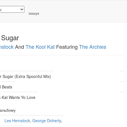
пошук
 Sugar
mstock
And
The Kool Kat
Featuring
The Archies
 Sugar (Extra Spoonful Mix)
l Beats
s Kat Wants Yo Love
 альбому
Les Hemstock
,
George Doherty
,