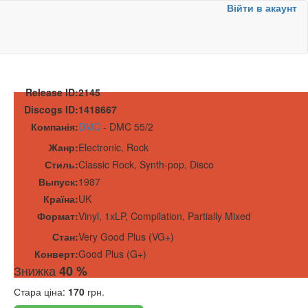
Війти в акаунт
Release ID:
2145
Discogs ID:
1418667
Компанія:
DMC
-
DMC 55/2
Жанр:
Electronic, Rock
Стиль:
Classic Rock, Synth-pop, Disco
Выпуск:
1987
Країна:
UK
Формат:
Vinyl
,
1x
LP, Compilation, Partially Mixed
Стан:
Very Good Plus (VG+)
Конверт:
Good Plus (G+)
Знижка
40 %
Стара ціна:
170
грн.