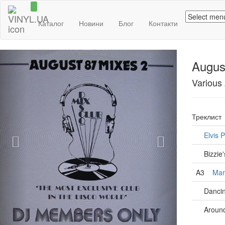
Каталог
Новини
Блог
Контакти
Previous
Next
August
Various 
Треклист
Elvis 
Bizzie
A3
Mar
Danci
Around