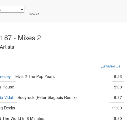
пошук
 87 - Mixes 2
Artists
Детальніше
Presley
–
Elvis 2 The Pop Years
6:23
's House
5:00
ia Vidal
–
Bodyrock (Peter Slaghuis Remix)
6:37
ng Decks
11:00
 The World In 8 Minutes
8:30