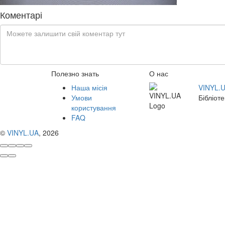
Коментарі
Полезно знать
О нас
Наша місія
VINYL.
Умови
Бібліоте
користування
FAQ
©
VINYL.UA
, 2026