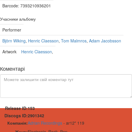
Barcode: 7393210936201
Учасники альбому
Performer
Björn Wiking
,
Henric Claesson
,
Tom Malmros
,
Adam Jacobsson
Artwork
Henric Claesson
,
Коментарі
Release ID:
153
Discogs ID:
2901342
Компанія:
Adrian Recordings
-
ar12" 119
Жанр:
Electronic, Rock, Pop