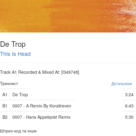
De Trop
This Is Head
Track A1 Recorded & Mixed At: [l349748]
Треклист
Детальніше
A1
De Trop
3:24
B1
0007 - A Remix By Korallreven
6:43
B2
0007 - Hans Appelqvist Remix
5:30
Штрих-код та інше