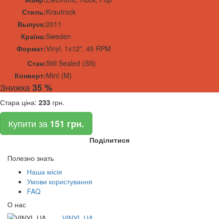
Стиль:
Krautrock
Выпуск:
2011
Країна:
Sweden
Формат:
Vinyl
,
1x
12", 45 RPM
Стан:
Still Sealed (SS)
Конверт:
Mint (M)
Знижка
35 %
Стара ціна:
233
грн.
Купити за
151 грн.
Поділитися
Полезно знать
Наша місія
Умови користування
FAQ
О нас
VINYL.UA