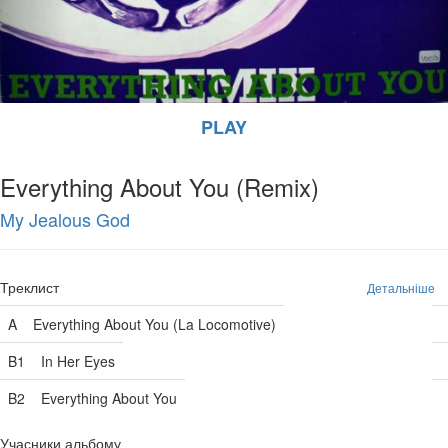
PLAY
Everything About You (Remix)
My Jealous God
Треклист
Детальніше
A
Everything About You (La Locomotive)
B1
In Her Eyes
B2
Everything About You
Учасники альбому