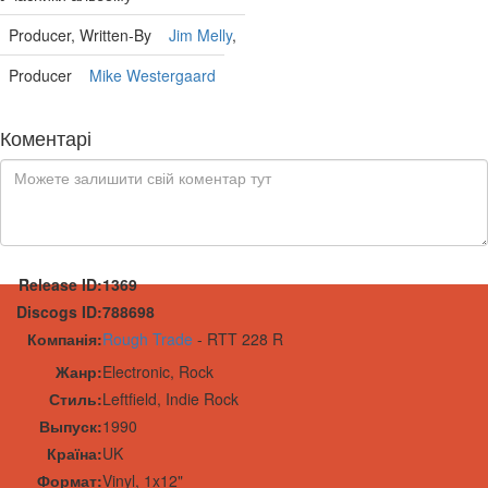
Producer, Written-By
Jim Melly
,
Producer
Mike Westergaard
Коментарі
Release ID:
1369
Discogs ID:
788698
Компанія:
Rough Trade
-
RTT 228 R
Жанр:
Electronic, Rock
Стиль:
Leftfield, Indie Rock
Выпуск:
1990
Країна:
UK
Формат:
Vinyl
,
1x
12"