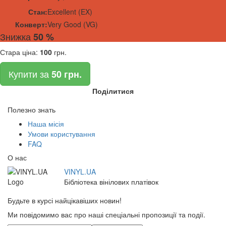
Стан:
Excellent (EX)
Конверт:
Very Good (VG)
Знижка
50 %
Стара ціна:
100
грн.
Купити за
50 грн.
Поділитися
Полезно знать
Наша місія
Умови користування
FAQ
О нас
VINYL.UA
Бібліотека вінілових платівок
Будьте в курсі найцікавіших новин!
Ми повідомимо вас про наші спеціальні пропозиції та події.