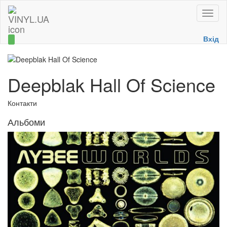
Toggle
naviga
Вхід
Deepblak Hall Of Science
Контакти
Альбоми