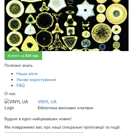
Купити за
634 грн.
Полезно знать
Наша місія
Умови користування
FAQ
О нас
VINYL.UA
Бібліотека вінілових платівок
Будьте в курсі найцікавіших новин!
Ми повідомимо вас про наші спеціальні пропозиції та події.