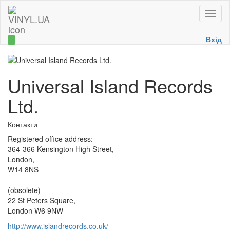
Toggle
naviga
Вхід
Universal Island Records
Ltd.
Контакти
Registered office address:
364-366 Kensington High Street,
London,
W14 8NS
(obsolete)
22 St Peters Square,
London W6 9NW
http://www.islandrecords.co.uk/