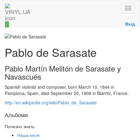
Toggle
naviga
Вхід
Pablo de Sarasate
Pablo Martín Melitón de Sarasate y
Navascués
Spanish violinist and composer, born March 10, 1844 in
Pamplona, Spain, died September 20, 1908 in Biarritz, France.
http://en.wikipedia.org/wiki/Pablo_de_Sarasate
Альбоми
Полезно знать
Наша місія