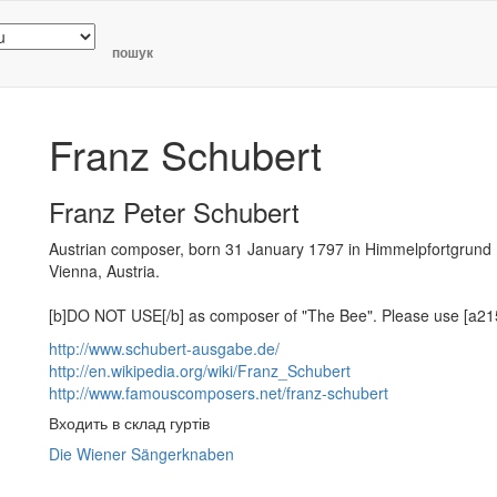
пошук
Franz Schubert
Franz Peter Schubert
Austrian composer, born 31 January 1797 in Himmelpfortgrund 
Vienna, Austria.
[b]DO NOT USE[/b] as composer of "The Bee". Please use [a215
http://www.schubert-ausgabe.de/
http://en.wikipedia.org/wiki/Franz_Schubert
http://www.famouscomposers.net/franz-schubert
Входить в склад гуртів
Die Wiener Sängerknaben