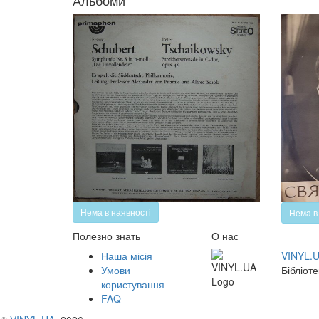
Альбоми
Нема в наявності
Нема в
Полезно знать
О нас
Наша місія
VINYL.
Умови
Бібліоте
користування
FAQ